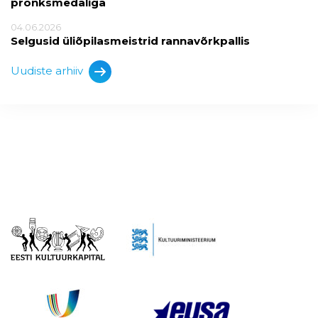
pronksmedaliga
04.06.2026
Selgusid üliõpilasmeistrid rannavõrkpallis
Uudiste arhiiv