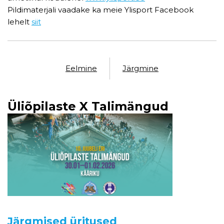
Pildimaterjali vaadake ka meie Ylisport Facebook
lehelt
siit
Eelmine
Järgmine
Üliõpilaste X Talimängud
Järgmised üritused