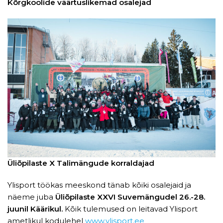
Kõrgkoolide väärtuslikemad osalejad
Üliõpilaste X Talimängude korraldajad
Ylisport töökas meeskond tänab kõiki osalejaid ja
näeme juba
Üliõpilaste XXVI Suvemängudel 26.-28.
juunil Käärikul.
Kõik tulemused on leitavad Ylisport
ametlikul kodulehel
www.ylisport.ee