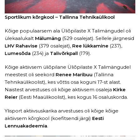
Sportlikum kõrgkool – Tallinna Tehnikaülikool
Kõige populaarsem ala Üliõpilaste X Talimängudel oli
ülekaalukalt
Mälumäng
(529 osalejat). Sellele järgnesid
LHV Rahavise
(379 osalejat),
Ree lükkamine
(237),
Lumesõda
(234) ja
Talivõrkpall
(179).
Kõige aktiivsem üliõpilane Üliõpilaste X Talimängudel
meestest oli seekord
Renee Maribuu
(Tallinna
Tehnikaülikoolist), kes võttis osa koguni 17-st alast.
Naistest arvestuses oli kõige aktiivsem osaleja
Kirke
Reier
(Eesti Maaülikoolist), kes kogus 16 osaluskorda.
Ylisport aktiivsuskarika arvestuses oli kõige kõige
aktiivsem kõrgkool (koefitsendi järgi)
Eesti
Lennuakadeemia
.