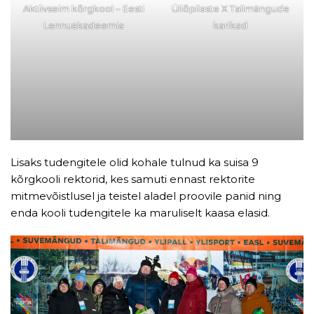
Aktiivseim kõrgkool – Eesti
Üliõpilaste X Talimängude
Lennuakadeemia
karikad
Lisaks tudengitele olid kohale tulnud ka suisa 9
kõrgkooli rektorid, kes samuti ennast rektorite
mitmevõistlusel ja teistel aladel proovile panid ning
enda kooli tudengitele ka maruliselt kaasa elasid.