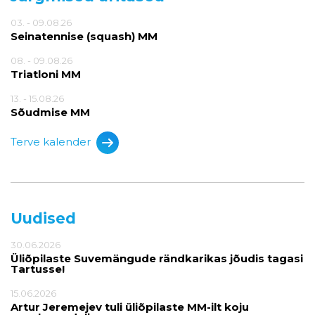
03. - 09.08.26
Seinatennise (squash) MM
08. - 09.08.26
Triatloni MM
13. - 15.08.26
Sõudmise MM
Terve kalender
Uudised
30.06.2026
Üliõpilaste Suvemängude rändkarikas jõudis tagasi
Tartusse!
15.06.2026
Artur Jeremejev tuli üliõpilaste MM-ilt koju