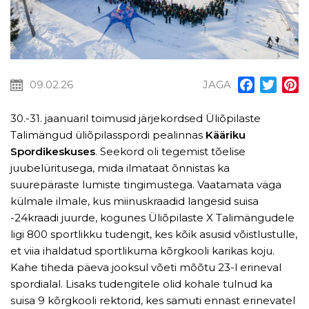
09.02.26
JAGA
Facebook
Twitt
P
30.-31. jaanuaril toimusid järjekordsed Üliõpilaste
Talimängud üliõpilasspordi pealinnas
Kääriku
Spordikeskuses
. Seekord oli tegemist tõelise
juubelüritusega, mida ilmataat õnnistas ka
suurepäraste lumiste tingimustega. Vaatamata väga
külmale ilmale, kus miinuskraadid langesid suisa
-24kraadi juurde, kogunes Üliõpilaste X Talimängudele
ligi 800 sportlikku tudengit, kes kõik asusid võistlustulle,
et viia ihaldatud sportlikuma kõrgkooli karikas koju.
Kahe tiheda päeva jooksul võeti mõõtu 23-l erineval
spordialal. Lisaks tudengitele olid kohale tulnud ka
suisa 9 kõrgkooli rektorid, kes samuti ennast erinevatel