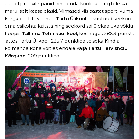
aladel proovile panid ning enda kooli tudengitele ka
maruliselt kaasa elasid. Viimased viis aastat sportlikuma
kõrgkooli tiitli võitnud
Tartu Ülikool
ei suutnud seekord
oma esikohta kaitsta ning seekord sai ülekaaluka võidu
hoopis
Tallinna Tehnikaülikool,
kes kogus 286,3 punkti,
jättes Tartu Ülikooli 235,7 punktiga teiseks. Kindla
kolmanda koha võitles endale välja
Tartu Tervishoiu
Kõrgkool
209 punktiga.