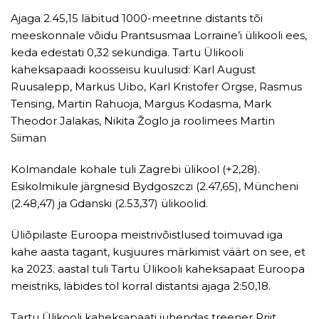
Ajaga 2.45,15 läbitud 1000-meetrine distants tõi
meeskonnale võidu Prantsusmaa Lorraine’i ülikooli ees,
keda edestati 0,32 sekundiga. Tartu Ülikooli
kaheksapaadi koosseisu kuulusid: Karl August
Ruusalepp, Markus Uibo, Karl Kristofer Orgse, Rasmus
Tensing, Martin Rahuoja, Margus Kodasma, Mark
Theodor Jalakas, Nikita Žoglo ja roolimees Martin
Siiman
Kolmandale kohale tuli Zagrebi ülikool (+2,28).
Esikolmikule järgnesid Bydgoszczi (2.47,65), Müncheni
(2.48,47) ja Gdanski (2.53,37) ülikoolid.
Üliõpilaste Euroopa meistrivõistlused toimuvad iga
kahe aasta tagant, kusjuures märkimist väärt on see, et
ka 2023. aastal tuli Tartu Ülikooli kaheksapaat Euroopa
meistriks, läbides tol korral distantsi ajaga 2:50,18.
Tartu Ülikooli kaheksapaati juhendas treener Priit