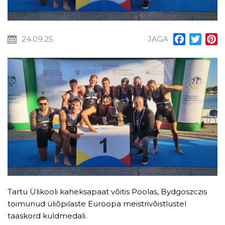
24.09.25
JAGA
Facebook
Twitt
P
Tartu Ülikooli kaheksapaat võitis Poolas, Bydgoszczis
toimunud üliõpilaste Euroopa meistrivõistlustel
taaskord kuldmedali.