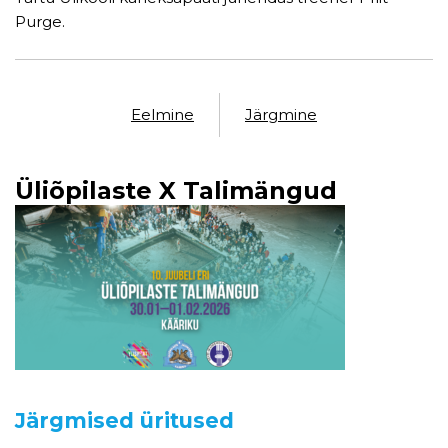
Purge.
Eelmine
Järgmine
Üliõpilaste X Talimängud
Järgmised üritused