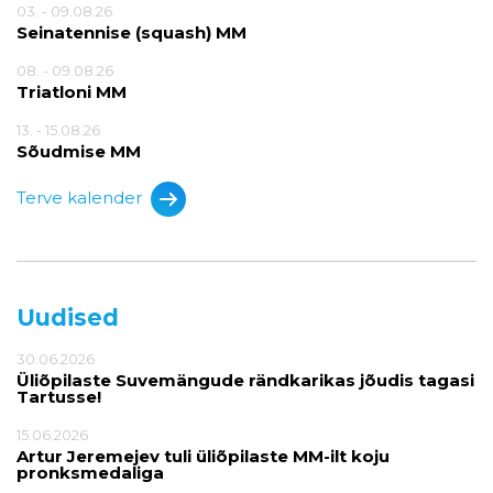
03. - 09.08.26
Seinatennise (squash) MM
08. - 09.08.26
Triatloni MM
13. - 15.08.26
Sõudmise MM
Terve kalender
Uudised
30.06.2026
Üliõpilaste Suvemängude rändkarikas jõudis tagasi
Tartusse!
15.06.2026
Artur Jeremejev tuli üliõpilaste MM-ilt koju
pronksmedaliga