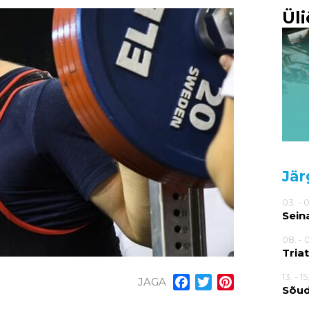
Ül
Jär
03. - 
Sein
08. - 
Tria
13. - 1
JAGA
Facebook
Twitter
Pinterest
Sõu