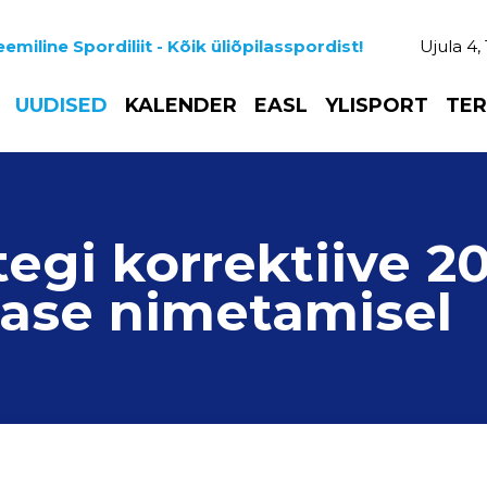
emiline Spordiliit - Kõik üliõpilasspordist!
Ujula 4,
UUDISED
KALENDER
EASL
YLISPORT
TER
egi korrektiive 20
tlase nimetamisel