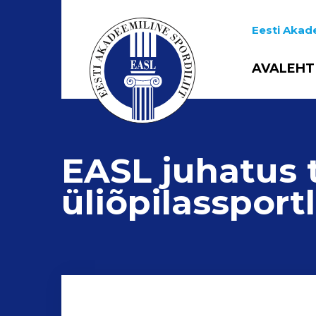
Eesti Akade
AVALEHT
EASL juhatus t
üliõpilasspor