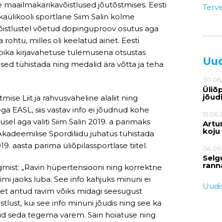
te maailmakarikavõistlused jõutõstmises. Eesti
Terv
kaülikooli sportlane Siim Salin kolme
istlustel võetud dopinguproov osutus aga
a rohtu, milles oli keelatud ainet. Eesti
u pika kirjavahetuse tulemusena otsustas
Uu
mused tühistada ning medalid ära võtta ja teha
30.06
Üliõ
jõud
mise Liit ja rahvusvaheline alaliit ning
ga EASL, siis vastav info ei jõudnud kohe
15.06.
sel aga valiti Siim Salin 2019. a parimaks
Artur
koju
i Akadeemilise Spordiliidu juhatus tühistada
. aasta parima üliõpilassportlase tiitel.
04.06
Selg
rann
rgmist: „Ravin hüpertensiooni ning korrektne
imi jaoks luba. See info kahjuks minuni ei
Uudis
 et antud ravim võiks midagi seesugust
stlust, kui see info minuni jõudis ning see ka
nud seda tegema varem. Sain hoiatuse ning