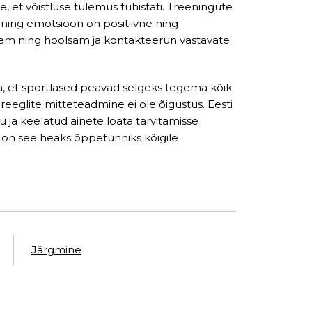
e, et võistluse tulemus tühistati. Treeningute
ning emotsioon on positiivne ning
gem ning hoolsam ja kontakteerun vastavate
a, et sportlased peavad selgeks tegema kõik
reeglite mitteteadmine ei ole õigustus. Eesti
 ja keelatud ainete loata tarvitamisse
ti on see heaks õppetunniks kõigile
Järgmine