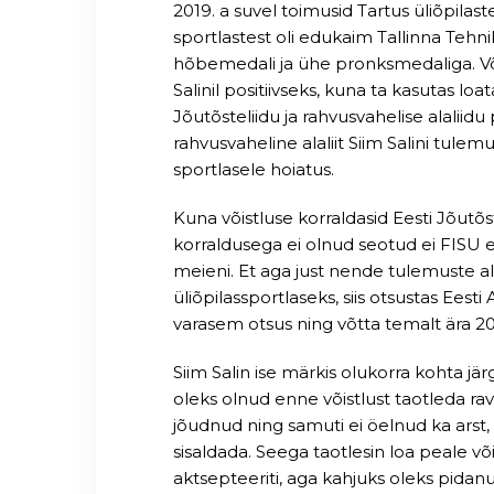
2019. a suvel toimusid Tartus üliõpilas
sportlastest oli edukaim Tallinna Tehni
hõbemedali ja ühe pronksmedaliga. Võ
Salinil positiivseks, kuna ta kasutas loat
Jõutõsteliidu ja rahvusvahelise alaliid
rahvusvaheline alaliit Siim Salini tule
sportlasele hoiatus.
Kuna võistluse korraldasid Eesti Jõutõst
korraldusega ei olnud seotud ei FISU e
meieni. Et aga just nende tulemuste alu
üliõpilassportlaseks, siis otsustas Eest
varasem otsus ning võtta temalt ära 2019
Siim Salin ise märkis olukorra kohta jä
oleks olnud enne võistlust taotleda rav
jõudnud ning samuti ei öelnud ka arst,
sisaldada. Seega taotlesin loa peale või
aktsepteeriti, aga kahjuks oleks pida