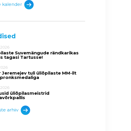
e kalender
dised
.2026
pilaste Suvemängude rändkarikas
is tagasi Tartusse!
2026
 Jeremejev tuli üliõpilaste MM-ilt
 pronksmedaliga
.2026
usid üliõpilasmeistrid
avõrkpallis
te arhiiv