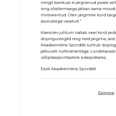
mingit karistust ei järgnenud peale sell
ning võistlemisega jätkan sama moodi 
motiveeritud. Olen järgmine kord tar
asutustega varakult.“
Käesolev juhtum näitab veel kord sed
dopingureeglid ning neid järgima, sest 
Akadeemiline Spordiliit suhtub dopingu
jätkuvalt nulltolerantsiga. Loodetavas
üliõpilassportlastele edaspidiseks.
Eesti Akadeemiline Spordiliit
Eelmine