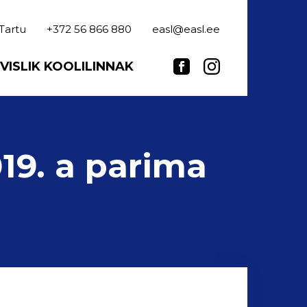
 Tartu
+372 56 866 880
easl@easl.ee
VISLIK KOOLILINNAK
19. a parima