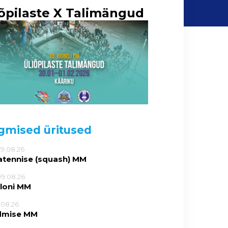
iõpilaste X Talimängud
gmised üritused
09.08.26
atennise (squash) MM
09.08.26
tloni MM
5.08.26
dmise MM