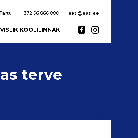
 Tartu
+372 56 866 880
easl@easl.ee
VISLIK KOOLILINNAK
as terve