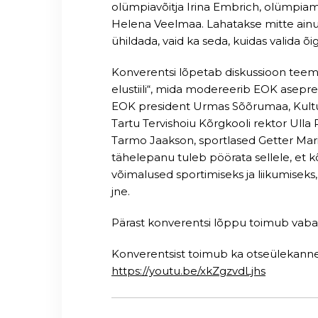
olümpiavõitja Irina Embrich, olümpiamed
Helena Veelmaa. Lahatakse mitte ainult
ühildada, vaid ka seda, kuidas valida õig
Konverentsi lõpetab diskussioon teem
elustiili“, mida modereerib EOK asepre
EOK president Urmas Sõõrumaa, Kultuu
Tartu Tervishoiu Kõrgkooli rektor Ulla
Tarmo Jaakson, sportlased Getter Marie
tähelepanu tuleb pöörata sellele, et 
võimalused sportimiseks ja liikumiseks, te
jne.
Pärast konverentsi lõppu toimub vaba 
Konverentsist toimub ka otseülekanne vee
https://youtu.be/xkZgzvdLjhs