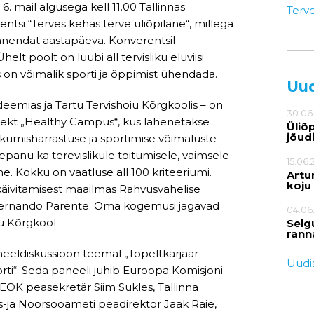
6. mail algusega kell 11.00 Tallinnas
Terv
tsi “Terves kehas terve üliõpilane“, millega
mnendat aastapäeva. Konverentsil
elt poolt on luubi all tervisliku eluviisi
as on võimalik sporti ja õppimist ühendada.
Uu
deemias ja Tartu Tervishoiu Kõrgkoolis – on
30.06
ojekt „Healthy Campus“, kus lähenetakse
Üliõ
jõud
liikumisharrastuse ja sportimise võimaluste
panu ka terevislikule toitumisele, vaimsele
15.06.
 jne. Kokku on vaatluse all 100 kriteeriumi.
Artur
koju
käivitamisest maailmas Rahvusvahelise
 Fernando Parente. Oma kogemusi jagavad
04.06
u Kõrgkool.
Selg
rann
neeldiskussioon teemal „Topeltkarjäär –
Uudis
rti“. Seda paneeli juhib Euroopa Komisjoni
d EOK peasekretär Siim Sukles, Tallinna
dus-ja Noorsooameti peadirektor Jaak Raie,