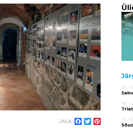
Ül
Jär
03. - 
Sein
08. - 
Tria
13. - 1
JAGA
Facebook
Twitter
Pinterest
Sõu