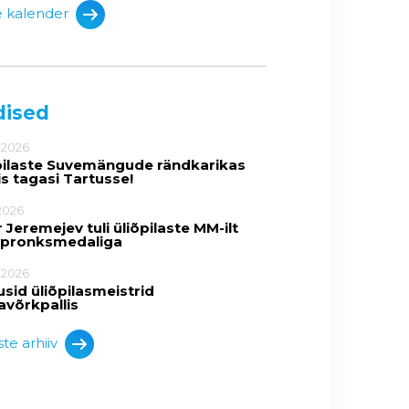
e kalender
dised
.2026
pilaste Suvemängude rändkarikas
is tagasi Tartusse!
2026
 Jeremejev tuli üliõpilaste MM-ilt
 pronksmedaliga
.2026
usid üliõpilasmeistrid
avõrkpallis
te arhiiv