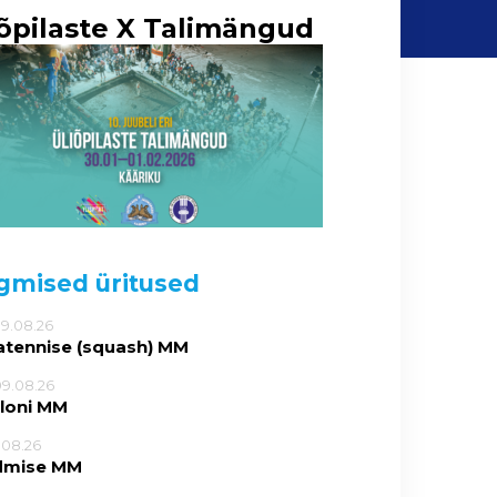
iõpilaste X Talimängud
gmised üritused
09.08.26
atennise (squash) MM
09.08.26
tloni MM
5.08.26
dmise MM