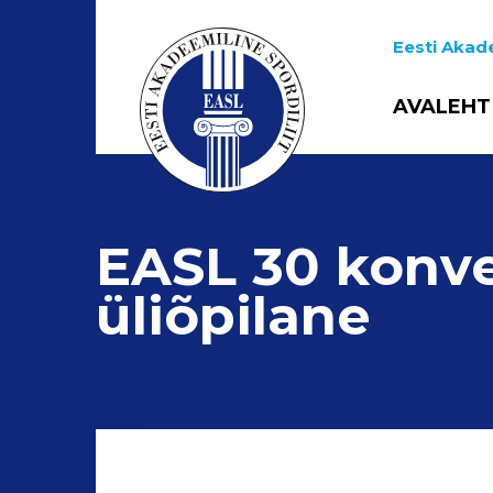
Eesti Akade
AVALEHT
EASL 30 konve
üliõpilane