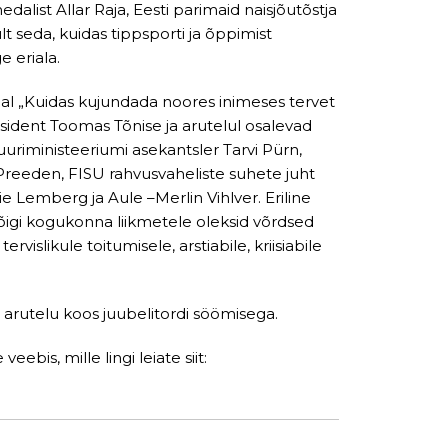
alist Allar Raja, Eesti parimaid naisjõutõstja
 seda, kuidas tippsporti ja õppimist
e eriala.
al „Kuidas kujundada noores inimeses tervet
sident Toomas Tõnise ja arutelul osalevad
riministeeriumi asekantsler Tarvi Pürn,
 Preeden, FISU rahvusvaheliste suhete juht
 Lemberg ja Aule –Merlin Vihlver. Eriline
kõigi kogukonna liikmetele oleksid võrdsed
rvislikule toitumisele, arstiabile, kriisiabile
arutelu koos juubelitordi söömisega.
bis, mille lingi leiate siit: