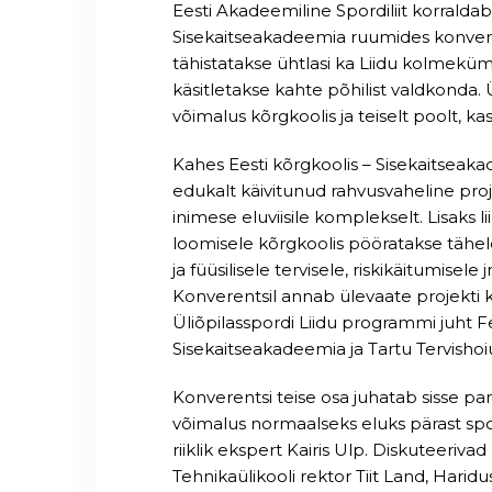
Eesti Akadeemiline Spordiliit korraldab 
Sisekaitseakadeemia ruumides konveren
tähistatakse ühtlasi ka Liidu kolmekü
käsitletakse kahte põhilist valdkonda. Üh
võimalus kõrgkoolis ja teiselt poolt, k
Kahes Eesti kõrgkoolis – Sisekaitseaka
edukalt käivitunud rahvusvaheline pr
inimese eluviisile komplekselt. Lisaks 
loomisele kõrgkoolis pööratakse tähele
ja füüsilisele tervisele, riskikäitumisele
Konverentsil annab ülevaate projekti 
Üliõpilasspordi Liidu programmi juht
Sisekaitseakadeemia ja Tartu Tervishoi
Konverentsi teise osa juhatab sisse pa
võimalus normaalseks eluks pärast spo
riiklik ekspert Kairis Ulp. Diskuteeriva
Tehnikaülikooli rektor Tiit Land, Hari