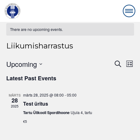
There are no upcoming events.
Liikumisharrastus
Even
Ev
Upcoming
Search
List
Vi
Select
Sear
Latest Past Events
date.
Na
and
märts 28, 2025 @ 08:00
-
05:00
MÄRTS
View
28
Test üritus
2025
Navi
Tartu Ülikooli Spordihoone
Ujula 4, tartu
€5