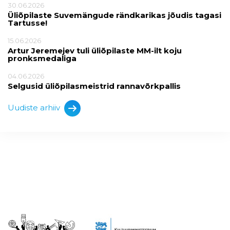
30.06.2026
Üliõpilaste Suvemängude rändkarikas jõudis tagasi
Tartusse!
15.06.2026
Artur Jeremejev tuli üliõpilaste MM-ilt koju
pronksmedaliga
04.06.2026
Selgusid üliõpilasmeistrid rannavõrkpallis
Uudiste arhiiv