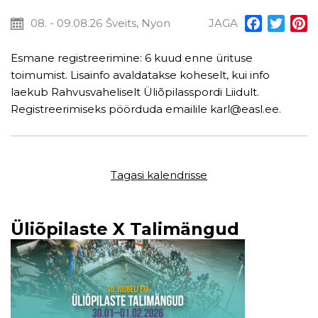
08. - 09.08.26
Šveits, Nyon
JAGA
Facebook
Twitt
P
Esmane registreerimine: 6 kuud enne ürituse
toimumist. Lisainfo avaldatakse koheselt, kui info
laekub Rahvusvaheliselt Üliõpilasspordi Liidult.
Registreerimiseks pöörduda emailile karl@easl.ee.
Tagasi kalendrisse
Üliõpilaste X Talimängud