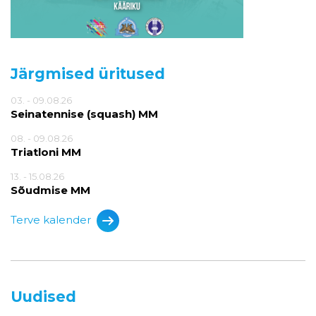
Järgmised üritused
03. - 09.08.26
Seinatennise (squash) MM
08. - 09.08.26
Triatloni MM
13. - 15.08.26
Sõudmise MM
Terve kalender
Uudised