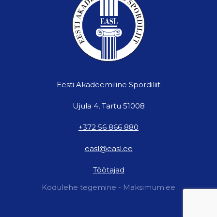
Eesti Akadeemiline Spordiliit
Ujula 4, Tartu 51008
+372 56 866 880
easl@easl.ee
Töötajad
Kodulehe tegemine - Maksimum.ee