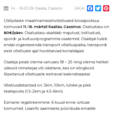
14. - 16.03.26
Itaalia, Cassino
JAGA
Facebook
Twitt
P
Üliõpilaste maailmameistrivõistlused krossijooksus
toimuvad
11.-16. märtsil Itaalias, Cassinos
. Osalustasu on
80€/päev
. Osalustasu sisaldab majutust, toitlustust,
spordi- ja kultuuriprogrammis osalemist. Osalejal tuleb
endal organiseerida transport võistluspaika, transpordi
eest võistluste ajal hoolitsevad korraldajad.
Osaleja peab olema vanuses 18 – 25 ning olema hetkel
ülikooli nimekirjas või vilistlane, kes on kõrgkooli
lõpetanud võistlusele eelneval kalendriaastal.
Võistlusdistantsid on: 3km, 10km, lühike ja pikk
teatejooks (1.5-2km ja 4.5-6km).
Esmane registreerimine: 6 kuud enne ürituse
toimumist. Lisainfo saamiseks pöörduda emailile