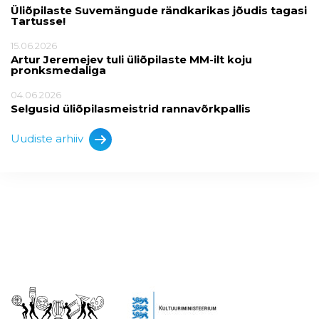
Üliõpilaste Suvemängude rändkarikas jõudis tagasi
Tartusse!
15.06.2026
Artur Jeremejev tuli üliõpilaste MM-ilt koju
pronksmedaliga
04.06.2026
Selgusid üliõpilasmeistrid rannavõrkpallis
Uudiste arhiiv