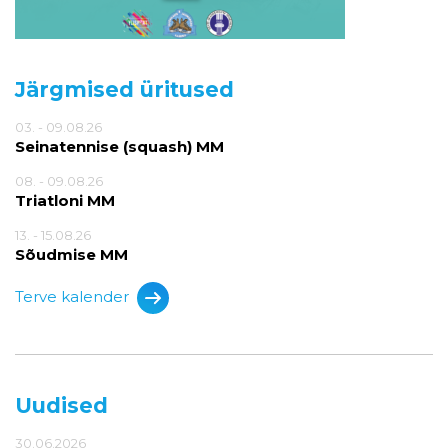
Järgmised üritused
03. - 09.08.26
Seinatennise (squash) MM
08. - 09.08.26
Triatloni MM
13. - 15.08.26
Sõudmise MM
Terve kalender
Uudised
30.06.2026