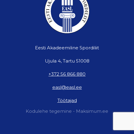
Eesti Akadeemiline Spordiliit
Ujula 4, Tartu 51008
+372 56 866 880
easl@easl.ee
Töötajad
Kodulehe tegemine - Maksimum.ee