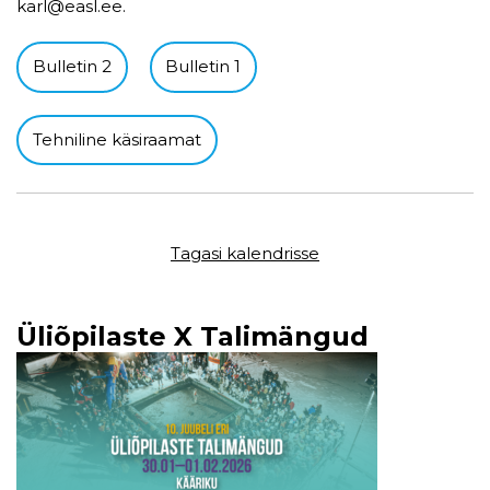
karl@easl.ee.
Bulletin 2
Bulletin 1
Tehniline käsiraamat
Tagasi kalendrisse
Üliõpilaste X Talimängud