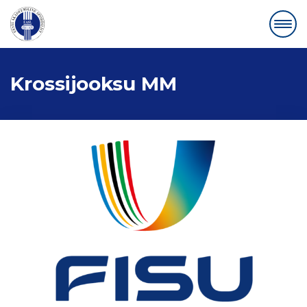
Krossijooksu MM