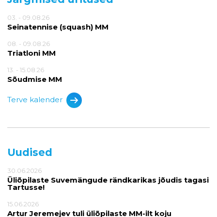
03. - 09.08.26
Seinatennise (squash) MM
08. - 09.08.26
Triatloni MM
13. - 15.08.26
Sõudmise MM
Terve kalender
Uudised
30.06.2026
Üliõpilaste Suvemängude rändkarikas jõudis tagasi
Tartusse!
15.06.2026
Artur Jeremejev tuli üliõpilaste MM-ilt koju