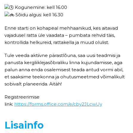
Kogunemine: kell 16.00
Sõidu algus: kell 16.30
Enne starti on kohapeal mehhaanikud, kes aitavad
vajadusel ratta üle vaadata – pumbata rehvid täis,
kontrollida helkureid, rattakella ja muud olulist.
Tule veeda aktiivne pärastlõuna, saa uusi teadmisi ja
panusta kergliiklejasõbraliku linna kujundamisse, aga
palun anna enda osalemisest teada antud vormi abil,
et saaksime teekonna ja ohutusmeetmed võimalikult
sobivalt planeerida. Aitäh!
Registreerimise
link:
https://forms.office.com/e/cby2JLcwUy
Lisainfo