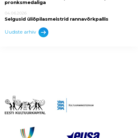
pronksmedaliga
04.06.2026
Selgusid üliõpilasmeistrid rannavõrkpallis
Uudiste arhiiv