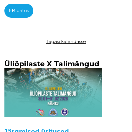
FB üritus
Tagasi kalendrisse
Üliõpilaste X Talimängud
Järgmised üritused