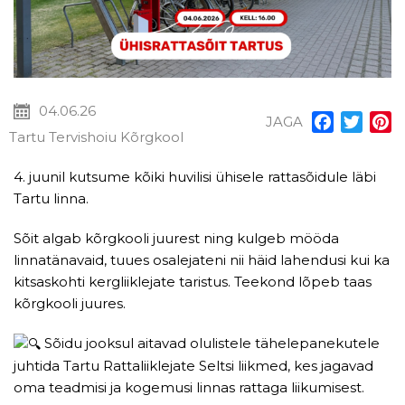
04.06.26
JAGA
Facebook
Twitt
P
Tartu Tervishoiu Kõrgkool
4. juunil kutsume kõiki huvilisi ühisele rattasõidule läbi
Tartu linna.
Sõit algab kõrgkooli juurest ning kulgeb mööda
linnatänavaid, tuues osalejateni nii häid lahendusi kui ka
kitsaskohti kergliiklejate taristus. Teekond lõpeb taas
kõrgkooli juures.
Sõidu jooksul aitavad olulistele tähelepanekutele
juhtida Tartu Rattaliiklejate Seltsi liikmed, kes jagavad
oma teadmisi ja kogemusi linnas rattaga liikumisest.