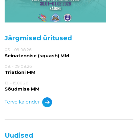
Järgmised üritused
03. - 09.08.26
Seinatennise (squash) MM
08. - 09.08.26
Triatloni MM
13. - 15.08.26
Sõudmise MM
Terve kalender
Uudised