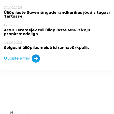
30.06.2026
Üliõpilaste Suvemängude rändkarikas jõudis tagasi
Tartusse!
15.06.2026
Artur Jeremejev tuli üliõpilaste MM-ilt koju
pronksmedaliga
04.06.2026
Selgusid üliõpilasmeistrid rannavõrkpallis
Uudiste arhiiv