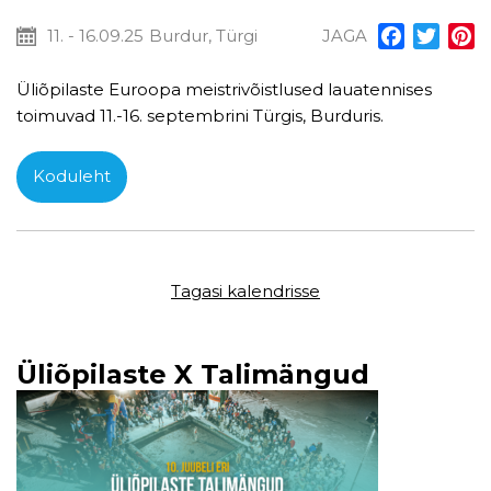
11. - 16.09.25
Burdur, Türgi
JAGA
Facebook
Twitt
P
Üliõpilaste Euroopa meistrivõistlused lauatennises
toimuvad 11.-16. septembrini Türgis, Burduris.
Koduleht
Tagasi kalendrisse
Üliõpilaste X Talimängud