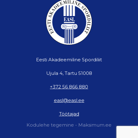
Eesti Akadeemiline Spordiliit
Ujula 4, Tartu 51008
+372 56 866 880
easl@easl.ee
Töötajad
Kodulehe tegemine - Maksimum.ee