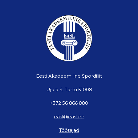
Eesti Akadeemiline Spordiliit
Ujula 4, Tartu 51008
+372 56 866 880
easl@easl.ee
Töötajad