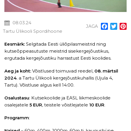
08.03.24
JAGA
Facebook
Twitt
P
Tartu Ülikooli Spordihoone
Eesmärk:
Selgitada Eesti üliõpilasmeistrid ning
kutseõppeasutuste meistrid sisekergejõustikus,
ergutada kergejõustiku harrastust Eesti koolides.
Aeg ja koht:
Võistlused toimuvad reedel,
08. märtsil
2024
. a Tartu Ülikooli kergejõustikuhallis (Ujula 4,
Tartu). Võistluse algus kell 14:00.
Osalustasu
: Kutsekoolide ja EASL liikmeskoolide
osalejatele
5 EUR
, teistele võistlejatele
10 EUR
.
Programm
:
Naised
– 60m, 400m, 1000m, 60m tj, kaugushüpe,