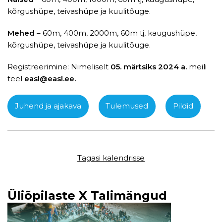
kõrgushüpe, teivashüpe ja kuulitõuge.
Mehed
– 60m, 400m, 2000m, 60m tj, kaugushüpe,
kõrgushüpe, teivashüpe ja kuulitõuge.
Registreerimine: Nimeliselt
05. märtsiks 2024 a.
meili
teel
easl@easl.ee.
Juhend ja ajakava
Tulemused
Pildid
Tagasi kalendrisse
Üliõpilaste X Talimängud