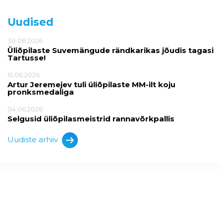
Uudised
30.06.2026
Üliõpilaste Suvemängude rändkarikas jõudis tagasi
Tartusse!
15.06.2026
Artur Jeremejev tuli üliõpilaste MM-ilt koju
pronksmedaliga
04.06.2026
Selgusid üliõpilasmeistrid rannavõrkpallis
Uudiste arhiiv