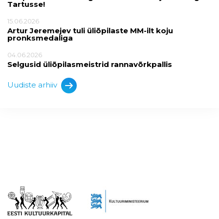
Tartusse!
15.06.2026
Artur Jeremejev tuli üliõpilaste MM-ilt koju
pronksmedaliga
04.06.2026
Selgusid üliõpilasmeistrid rannavõrkpallis
Uudiste arhiiv