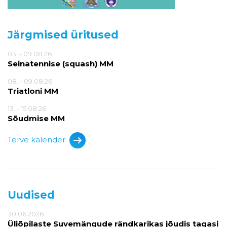
Järgmised üritused
03. - 09.08.26
Seinatennise (squash) MM
08. - 09.08.26
Triatloni MM
13. - 15.08.26
Sõudmise MM
Terve kalender
Uudised
30.06.2026
Üliõpilaste Suvemängude rändkarikas jõudis tagasi