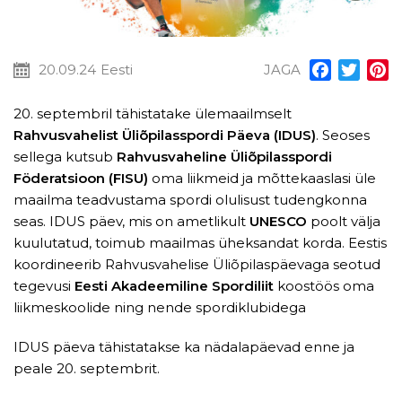
20.09.24
Eesti
JAGA
Facebook
Twitt
P
20. septembril tähistatake ülemaailmselt
Rahvusvahelist Üliõpilasspordi Päeva (IDUS)
. Seoses
sellega kutsub
Rahvusvaheline Üliõpilasspordi
Föderatsioon (FISU)
oma liikmeid ja mõttekaaslasi üle
maailma teadvustama spordi olulisust tudengkonna
seas. IDUS päev, mis on ametlikult
UNESCO
poolt välja
kuulutatud, toimub maailmas üheksandat korda. Eestis
koordineerib Rahvusvahelise Üliõpilaspäevaga seotud
tegevusi
Eesti Akadeemiline Spordiliit
koostöös oma
liikmeskoolide ning nende spordiklubidega
IDUS päeva tähistatakse ka nädalapäevad enne ja
peale 20. septembrit.