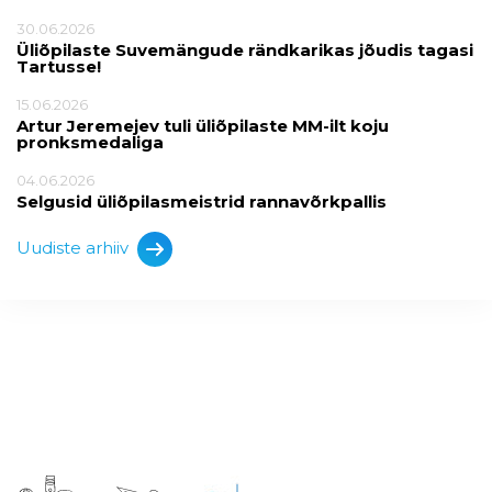
30.06.2026
Üliõpilaste Suvemängude rändkarikas jõudis tagasi
Tartusse!
15.06.2026
Artur Jeremejev tuli üliõpilaste MM-ilt koju
pronksmedaliga
04.06.2026
Selgusid üliõpilasmeistrid rannavõrkpallis
Uudiste arhiiv