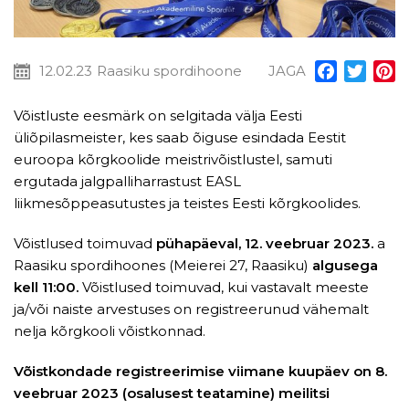
12.02.23
Raasiku spordihoone
JAGA
Facebook
Twitt
P
Võistluste eesmärk on selgitada välja Eesti
üliõpilasmeister, kes saab õiguse esindada Eestit
euroopa kõrgkoolide meistrivõistlustel, samuti
ergutada jalgpalliharrastust EASL
liikmesõppeasutustes ja teistes Eesti kõrgkoolides.
Võistlused toimuvad
pühapäeval, 12. veebruar 2023.
a
Raasiku spordihoones (Meierei 27, Raasiku)
algusega
kell 11:00.
Võistlused toimuvad, kui vastavalt meeste
ja/või naiste arvestuses on registreerunud vähemalt
nelja kõrgkooli võistkonnad.
Võistkondade registreerimise viimane kuupäev on 8.
veebruar 2023 (osalusest teatamine) meilitsi