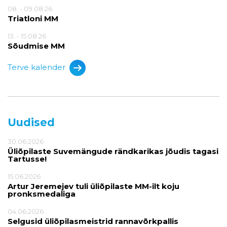
08. - 09.08.26
Triatloni MM
13. - 15.08.26
Sõudmise MM
Terve kalender
Uudised
30.06.2026
Üliõpilaste Suvemängude rändkarikas jõudis tagasi
Tartusse!
15.06.2026
Artur Jeremejev tuli üliõpilaste MM-ilt koju
pronksmedaliga
04.06.2026
Selgusid üliõpilasmeistrid rannavõrkpallis