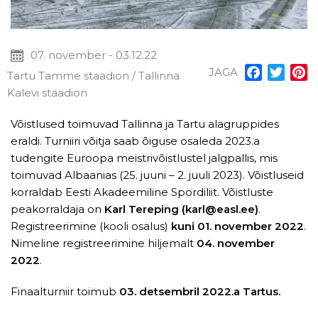
07. november - 03.12.22
JAGA
Facebook
Twitt
P
Tartu Tamme staadion / Tallinna
Kalevi staadion
Võistlused toimuvad Tallinna ja Tartu alagruppides
eraldi. Turniiri võitja saab õiguse osaleda 2023.a
tudengite Euroopa meistrivõistlustel jalgpallis, mis
toimuvad Albaanias (25. juuni – 2. juuli 2023). Võistluseid
korraldab Eesti Akadeemiline Spordiliit. Võistluste
peakorraldaja on
Karl Tereping (karl@easl.ee)
.
Registreerimine (kooli osalus)
kuni 01. november 2022
.
Nimeline registreerimine hiljemalt
04. november
2022
.
Finaalturniir toimub
03. detsembril 2022.a Tartus.