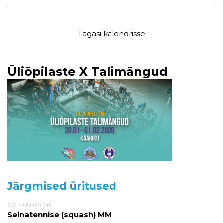
Tagasi kalendrisse
Üliõpilaste X Talimängud
Järgmised üritused
03. - 09.08.26
Seinatennise (squash) MM