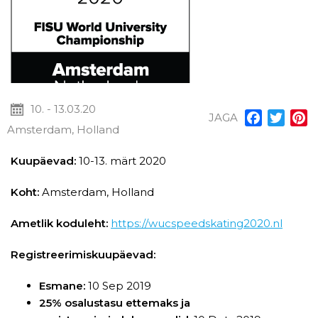
10. - 13.03.20
JAGA
Facebook
Twitt
P
Amsterdam, Holland
Kuupäevad:
10-13. märt 2020
Koht:
Amsterdam, Holland
Ametlik koduleht:
https://wucspeedskating2020.nl
Registreerimiskuupäevad:
Esmane:
10 Sep 2019
25% osalustasu ettemaks ja