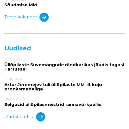
Sõudmise MM
Terve kalender
Uudised
30.06.2026
Üliõpilaste Suvemängude rändkarikas jõudis tagasi
Tartusse!
15.06.2026
Artur Jeremejev tuli üliõpilaste MM-ilt koju
pronksmedaliga
04.06.2026
Selgusid üliõpilasmeistrid rannavõrkpallis
Uudiste arhiiv