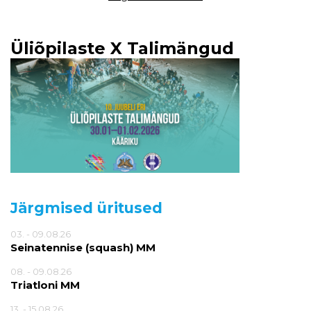
Üliõpilaste X Talimängud
Järgmised üritused
03. - 09.08.26
Seinatennise (squash) MM
08. - 09.08.26
Triatloni MM
13. - 15.08.26