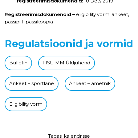
registreerimisdokumendid:
10 Dets 2019
Registreerimisdokumendid –
eligibility vorm, ankeet,
passipilt, passikoopia
Regulatsioonid ja vormid
Bulletin
FISU MM Üldjuhend
Ankeet – sportlane
Ankeet – ametnik
Eligibility vorm
Tagasi kalendrisse