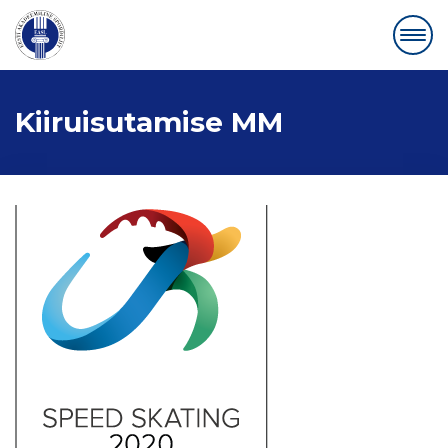
Kiiruisutamise MM