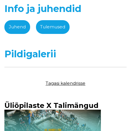
Info ja juhendid
Juhend
Tulemused
Pildigalerii
Tagasi kalendrisse
Üliõpilaste X Talimängud