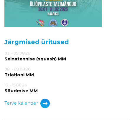
Järgmised üritused
03. - 09.08.26
Seinatennise (squash) MM
08. - 09.08.26
Triatloni MM
13. - 15.08.26
Sõudmise MM
Terve kalender