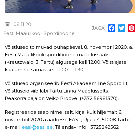
08.11.20
JAGA
Facebook
Twitt
P
Eesti Maaülikooli Spordihoone
Võistlused toimuvad pühapäeval, 8. novembril 2020. a.
Eesti Maaülikooli spordihoone maadlussaalis
(Kreutzwaldi 3, Tartu) algusega kell 12.00. Võistlejate
kaalumine samas kell 11.00 – 11.30.
Võistlused organiseerib Eesti Akadeemiline Spordiliit.
Võistluseid viib läbi Tartu Linna Maadlusselts.
Peakorraldaja on Veiko Proovel (+372 56981570).
Registreerida saab nimeliselt, kirjalikult hiljemalt 6.
novembril 2020.a aadressil EASL, Ujula 4, 51008 Tartu;
e-mail:
easl@easl.ee
. Täiendav info +3725242562