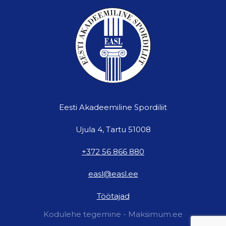
Eesti Akadeemiline Spordiliit
Ujula 4, Tartu 51008
+372 56 866 880
easl@easl.ee
Töötajad
Kodulehe tegemine - Maksimum.ee