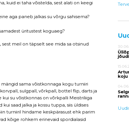
a, kuid ei taha võistelda, sest alati on keegi
Terv
teine aga paneb jalkas su võrgu sahisema?
a samadest üritustest koguaeg?
Uu
st meil on täpselt see mida sa otsinud
30.06
Üliõ
jõud
15.06.
Artur
koju
us mängid sama võistkonnaga kogu turniiri
04.06
rvpall, sulgpall, võrkpall, bottel flip, darts ja
Selg
rann
e kui su võistkonnas on võrkpalli Meistriliiga
d kui saad jalka ja kossu tuppa, siis üldises
Uudis
iin turniiril hindame keskpärasust ehk parim
vad kõige rohkem erinevaid spordialasid