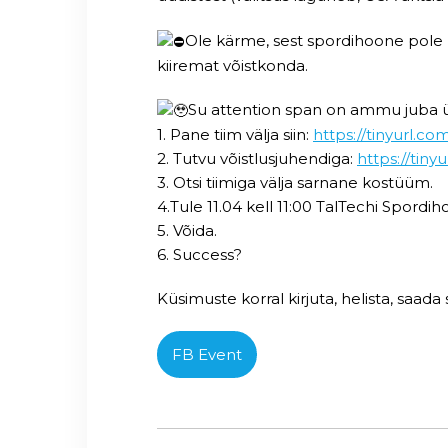
Ole kärme, sest spordihoone pole k
kiiremat võistkonda.
Su attention span on ammu juba ü
1. Pane tiim välja siin:
https://tinyurl.c
2. Tutvu võistlusjuhendiga:
https://tiny
3. Otsi tiimiga välja sarnane kostüüm.
4.Tule 11.04 kell 11:00 TalTechi Spordi
5. Võida.
6. Success?
Küsimuste korral kirjuta, helista, saa
FB Event