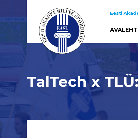
Eesti Akade
AVALEHT
TalTech x TLÜ: