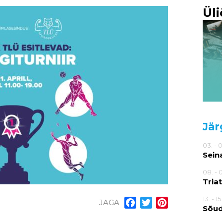
Ül
Jär
03. - 
Sein
08. - 
Tria
13. - 1
JAGA
Facebook
Twitter
Pinterest
Sõu