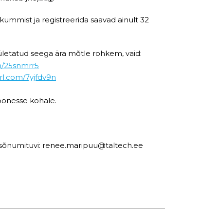
ummist ja registreerida saavad ainult 32
letatud seega ära mõtle rohkem, vaid:
om/25snmrr5
url.com/7yjfdv9n
hoonesse kohale.
da sõnumituvi: renee.maripuu@taltech.ee