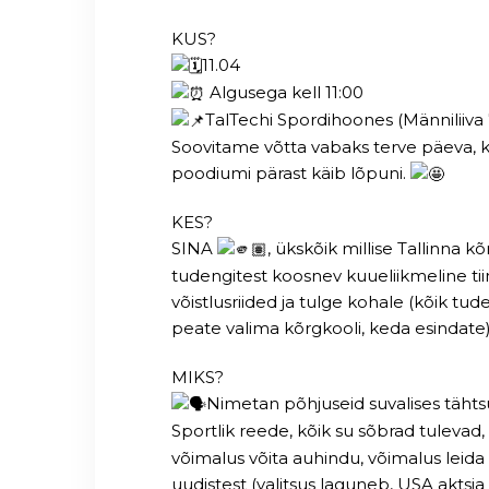
KUS?
11.04
Algusega kell 11:00
TalTechi Spordihoones (Männiliiva
Soovitame võtta vabaks terve päeva, kuna 
poodiumi pärast käib lõpuni.
KES?
SINA
, ükskõik millise Tallinna k
tudengitest koosnev kuueliikmeline t
võistlusriided ja tulge kohale (kõik tud
peate valima kõrgkooli, keda esindate
MIKS?
Nimetan põhjuseid suvalises tähtsu
Sportlik reede, kõik su sõbrad tulevad,
võimalus võita auhindu, võimalus leida
uudistest (valitsus laguneb, USA aktsia