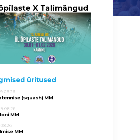
iõpilaste X Talimängud
gmised üritused
09.08.26
atennise (squash) MM
09.08.26
tloni MM
5.08.26
dmise MM