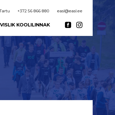
 Tartu
+372 56 866 880
easl@easl.ee
VISLIK KOOLILINNAK