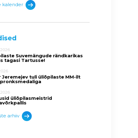
e kalender
dised
.2026
pilaste Suvemängude rändkarikas
is tagasi Tartusse!
2026
 Jeremejev tuli üliõpilaste MM-ilt
 pronksmedaliga
.2026
usid üliõpilasmeistrid
avõrkpallis
te arhiiv