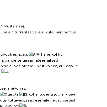
 7, Mustamäe).
siin turniiril sa välja ei kuku, vaid võitlus
õrgkooli esindaja.
Pane kokku
iim, pange selga samateemalised
engid ei pea olema ühest koolist, küll aga Te
)
se järjekorras:
tasuta!
, kohal tudengisõbralik baar,
 uusi tuttavaid, saad eemale negatiivsetest
 kukub jne)